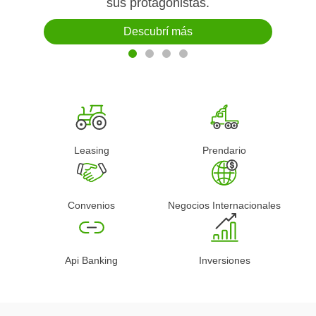
sus protagonistas.
productivo.
Conocé más
Descubrí más
Conocé más
Leasing
Prendario
Convenios
Negocios Internacionales
Api Banking
Inversiones