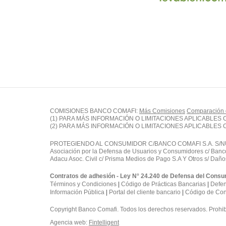
COMISIONES BANCO COMAFI:
Más Comisiones
Comparación
(1) PARA MÁS INFORMACIÓN O LIMITACIONES APLICABLES
(2) PARA MÁS INFORMACIÓN O LIMITACIONES APLICABLES
PROTEGIENDO AL CONSUMIDOR C/BANCO COMAFI S.A. S/NULI
Asociación por la Defensa de Usuarios y Consumidores c/ Banco
Adacu Asoc. Civil c/ Prisma Medios de Pago S.A Y Otros s/ Daño
Contratos de adhesión - Ley N° 24.240 de Defensa del Consu
Términos y Condiciones
|
Código de Prácticas Bancarias
|
Defen
Información Pública
|
Portal del cliente bancario
|
Código de Co
Copyright Banco Comafi. Todos los derechos reservados. Prohibi
Agencia web:
Fintelligent