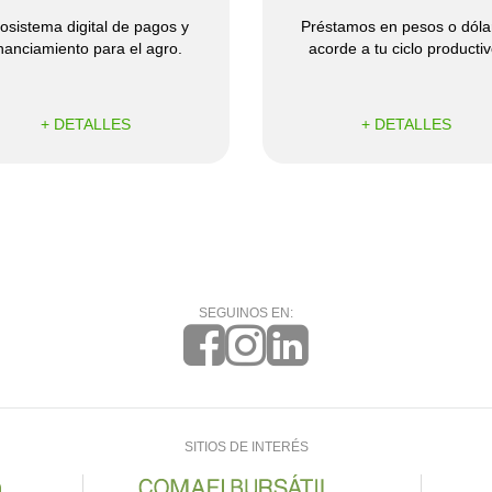
Recaudación con Base de Deuda
osistema digital de pagos y
Préstamos en pesos o dóla
Factura de Crédito Electrónica
inanciamiento para el agro.
acorde a tu ciclo productiv
+ DETALLES
+ DETALLES
SEGUINOS EN:
SITIOS DE INTERÉS