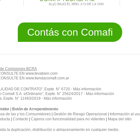
Contás con Comafi
 de Comisiones BCRA
 CONSULTE EN
www.tevabien.com
 CONSULTE EN
www.tiendacomafi.com.ar
DAD DE CONTRATO”, Expte. N° 6720 - Más información
 Comafi S.A. s/Ordinario”, Expte. N° 25624/2017 - Más información
s, Expte. N° 11493/2019 - Más información
midor
|
Botón de Arrepentimiento
sa de las y los Consumidores
|
Gestión de Riesgo Operacional
|
Información al us
nducta
|
Contacto
|
Cajeros con funcionalidad para no videntes
|
Mapa del sitio
da la duplicación, distribución o almacenamiento en cualquier medio.