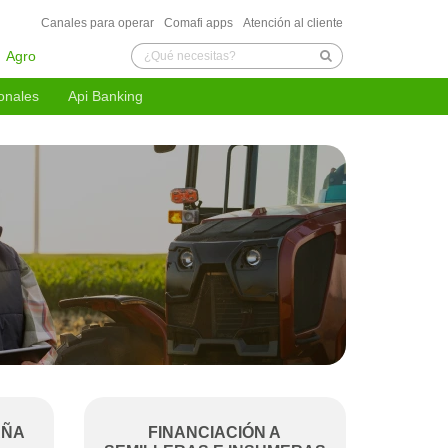
Canales para operar
Comafi apps
Atención al cliente
Agro
onales
Api Banking
a tu empresa
 Bienes
 Bienes
 Pagos desde y hacia el Exterior
nacionales
mativo BCRA
AÑA
FINANCIACIÓN A