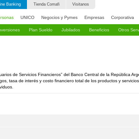
ine Banking
Tienda Comafi
Visitanos
rsonas
UNICO
Negocios y Pymes
Empresas
Corporativa
nversiones
Plan Sueldo
Jubilados
Beneficios
Otros Serv
Cotizaciones en Tiempo Real
Adelanto Comafi
Tevabien Beneficios
Cajas 
jeros y Bolso Protegido
Empezá a Invertir
Tienda Comafi
Operaci
Plazo Fijo Digital
CEDEARs
arios de Servicios Financieros” del Banco Central de la República Arg
s, tasa de interés y costo financiero total de los productos y servicio
s Personales para Personal Doméstico
Plazo Fijo Pre-cancelable UVA
viduos.
ma Recurrente
Plazo Fijo Tradicional
ma Única
Fondos comunes de inversión
 - Plan de Pagos Protegidos
Fideicomisos financieros
otegida
Compra y venta de títulos públicos