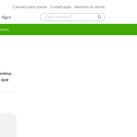
Canales para operar
Comafi apps
Atención al cliente
Agro
icios
de Seguridad
ones con el exterior
entina,
s que