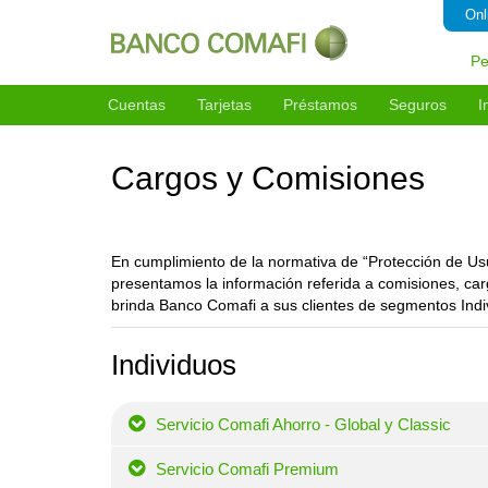
Onl
Pe
Cuentas
Tarjetas
Préstamos
Seguros
I
Caja de Ahorro
Visa Internacional
Préstamo Clásico
Hogar
Cargos y Comisiones
Comafi Premium
Visa Gold
Préstamo Sueldo
Robo en Ca
Comafi Ahorro
Visa Platinum
Préstamo Express
Auto
Comafi Global
Visa Signature
Préstamo para jubilados
Tecnología
En cumplimiento de la normativa de “Protección de Usu
presentamos la información referida a comisiones, cargo
Comafi UNICO
Compará las Tarjetas Visa
Préstamo Hipotecario
Accidente
brinda Banco Comafi a sus clientes de segmentos Indi
Cuenta Gratuita Universal
MasterCard Internacional
Adelanto Comafi
Vida a Pri
Individuos
MasterCard Gold
Vida a Pri
Mastercard Black
Desempleo
Servicio Comafi Ahorro - Global y Classic
Martercard Platinum
Compra Pr
Compará las Tarjetas Mastercard
Mascotas
Servicio Comafi Premium