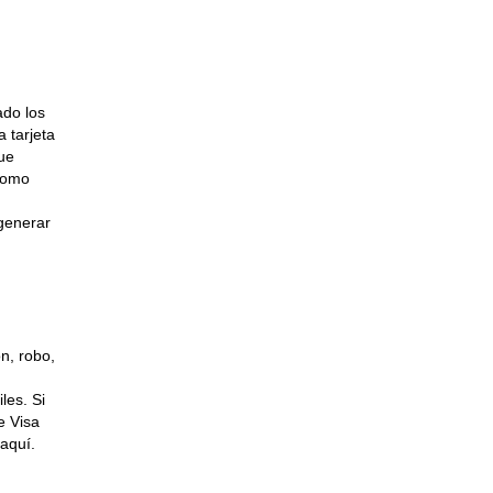
ado los
 tarjeta
que
 como
 generar
ón, robo,
les. Si
e Visa
aquí.