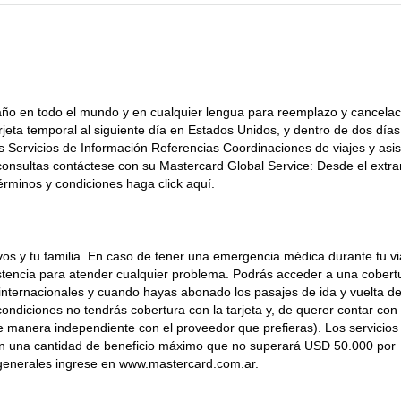
l año en todo el mundo y en cualquier lengua para reemplazo y cancelac
arjeta temporal al siguiente día en Estados Unidos, y dentro de dos días
s Servicios de Información Referencias Coordinaciones de viajes y asis
onsultas contáctese con su Mastercard Global Service: Desde el extran
́rminos y condiciones haga click aquí.
vos y tu familia. En caso de tener una emergencia médica durante tu via
sistencia para atender cualquier problema. Podrás acceder a una cobert
internacionales y cuando hayas abonado los pasajes de ida y vuelta del
ondiciones no tendrás cobertura con la tarjeta y, de querer contar con
de manera independiente con el proveedor que prefieras). Los servicios
rán una cantidad de beneficio máximo que no superará USD 50.000 por
s generales ingrese en www.mastercard.com.ar.