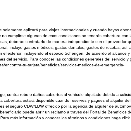
 solamente aplicará para viajes internacionales y cuando hayas abon
(de no cumplirse algunas de esas condiciones no tendrás cobertura con la
sticas, deberás contratarlo de manera independiente con el proveedor 
ional, incluye gastos médicos, gastos dentales, gastos de recetas, así
en el exterior, incluyendo el espacio Schengen, de acuerdo al alcance y
es del servicio. Para conocer las condiciones generales del servicio y
visa/encontra-tu-tarjeta/beneficios/servicios-medicos-de-emergencia-
rgo, contra robo o daños cubiertos al vehículo alquilado debido a colisi
La cobertura estará disponible cuando reserves y pagues el alquiler del
aces el seguro CDW/LDW ofrecido por la agencia de alquiler de automóvi
l beneficiario puede abrir un reclamo a través del Portal de Beneficios d
Para más información y conocer los términos y condiciones haga click 