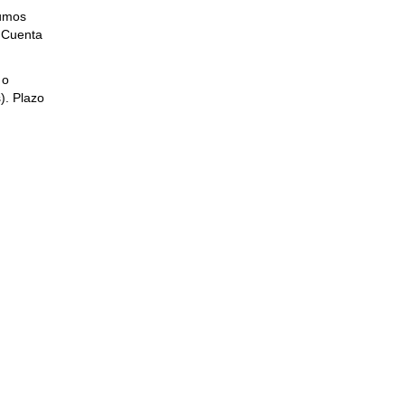
sumos
 Cuenta
 o
). Plazo