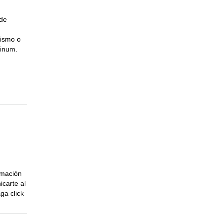
 de
lismo o
tinum.
rmación
icarte al
ga click