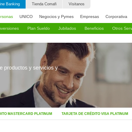
ine Banking
Tienda Comafi
Visitanos
rsonas
UNICO
Negocios y Pymes
Empresas
Corporativa
nversiones
Plan Sueldo
Jubilados
Beneficios
Otros Serv
Cotizaciones en Tiempo Real
Adelanto Comafi
Tevabien Beneficios
Cajas 
jeros y Bolso Protegido
Empezá a Invertir
Tienda Comafi
Operaci
Plazo Fijo Digital
e productos y servicios y
CEDEARs
s Personales para Personal Doméstico
Plazo Fijo Pre-cancelable UVA
ma Recurrente
Plazo Fijo Tradicional
ma Única
Fondos comunes de inversión
 - Plan de Pagos Protegidos
Fideicomisos financieros
DITO MASTERCARD PLATINUM
TARJETA DE CRÉDITO VISA PLATINUM
otegida
Compra y venta de títulos públicos