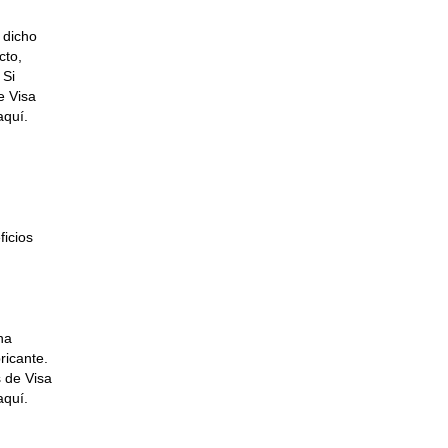
 dicho
cto,
 Si
e Visa
aquí.
ficios
na
ricante.
s de Visa
aquí.