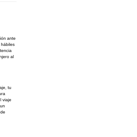
ión ante
 hábiles
tencia
jero al
je, tu
ura
 viaje
 un
 de