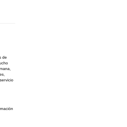
s de
mucho
semana,
es,
servicio
rmación