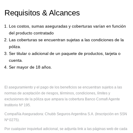
Requisitos & Alcances
Los costos, sumas aseguradas y coberturas varían en función
del producto contratado
Las coberturas se encuentran sujetas a las condiciones de la
póliza.
Ser titular o adicional de un paquete de productos, tarjeta o
cuenta.
Ser mayor de 18 años.
El aseguramiento y el pago de los beneficios se encuentran sujetos a las
normas de aceptación de riesgos, términos, condiciones, límites y
exclusiones de la póliza que ampara la cobertura Banco Comafi Agente
Institorio Nº 195.
Compañía Aseguradora: Chubb Seguros Argentina S.A. (Inscripción en SSN
Nº 0275).
Por cualquier inquietud adicional, se adjunta link a las páginas web de cada