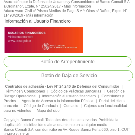
Asociación por la Defensa de Usuarios y Consumidores c/ Banco Comafi S.A.
s/Ordinario”, Expte. N° 25624/2017 - Más información
Adacu Asoc. Civil c/ Prisma Medios de Pago S.A Y Otros s/ Daños, Expte. N°
11493/2019 - Más información
Información al Usuario Financiero
Botón de Arrepentimiento
Botón de Baja de Servicio
Contratos de adhesión - Ley N° 24.240 de Defensa del Consumidor
|
Términos y Condiciones
|
Código de Prácticas Bancarias
|
Gestión de
Riesgo Operacional
|
Información al usuario financiero
|
Comisiones y
Precios
|
Agencia de Acceso a la Información Pública
|
Portal del cliente
bancario
|
Código de Conducta
|
Contacto
|
Cajeros con funcionalidad
para no videntes
|
Mapa del sitio
Copyright Banco Comafi. Todos los derechos reservados. Prohibida la
duplicación, distribución o almacenamiento en cualquier medio.
Banco Comafi S.A. con domicilio en Av. Roque Sáenz Peña 660, piso 1, CUIT
30-60473101-8.