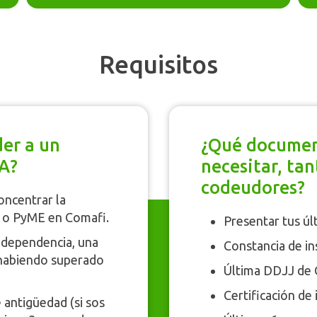
Requisitos
der a un
¿Qué documen
A?
necesitar, ta
codeudores?
oncentrar la
 o PyME en Comafi.
Presentar tus úl
e dependencia, una
Constancia de in
habiendo superado
Última DDJJ de 
Certificación de 
 antigüedad (si sos