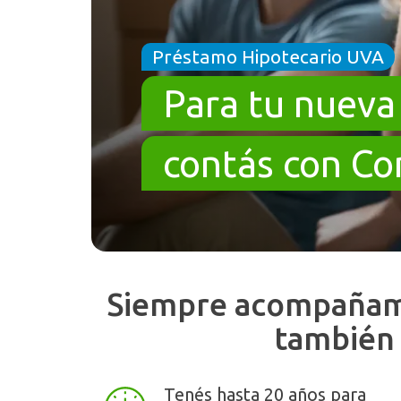
Préstamo Hipotecario UVA
Para tu nueva
contás con Co
Siempre acompañamo
también 
Tenés hasta 20 años para